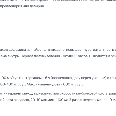
 предделирия или делирия.
ыход дофамина из нейрональных депо, повышает чувствительность
иема внутрь. Период полувыведения - около 15 часов. Выводится в о
00 мг/сут с интервалом в 6 ч (последнюю дозу перед ужином) в течение
 300-400 мг/сут. Максимальная доза - 600 мг/сут.
 интервалы между приемами: при скорости клубочковой фильтрации 
г 2 раза в неделю, 20-10 мл/мин - 100 мг 3 раза в неделю, менее 10 