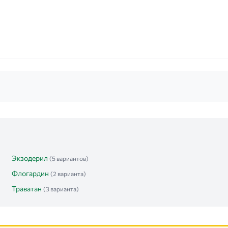
Экзодерил
(5 вариантов)
Флогардин
(2 варианта)
Траватан
(3 варианта)