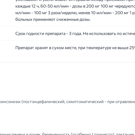
каждые 12 ч, 60-50 мл/мин - дозы в 200 мг 100 мг чередуютс
мл/мин - 100 мг 3 раза/неделю, менее 10 мл/мин - 200 мг 1
больных применяют сниженные дозы.
Срок годности препарата - 3 года. Не использовать по истеч
Препарат хранят в сухом месте, при температуре не выше 25
кинсонизм (постэнцефалический, симптоматический - при отравлени
ния печени и почек, беременность (особенно I триместр), лактация