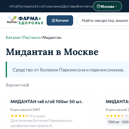
Москва
info@farmaplus24.ru
О компании
Доставка
Контакты
ФАРМА
+
Каталог
ЗДОРОВЬЕ
Каталог
/
Листинги
/
Мидантан
Мидантан в Москве
Каталог
Средство от болезни Паркинсона и паркинсонизма.
Вариантов:
2
МИДАНТАН таб п/об 100мг 50 шт.
МИДАНТАН 
Борисовский ЗМП
Борисовский
★
★
★
★
★
★
★
★
★
★
13 отзывов
12
Для лечения болезни Паркинсона и
100 мг · 100
профилактики гриппа А.