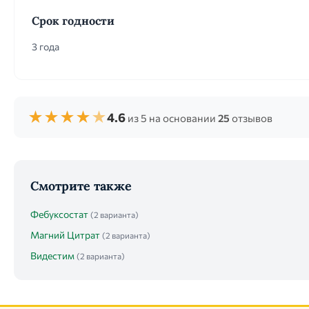
Срок годности
3 года
★
★
★
★
★
4.6
из 5 на основании
25
отзывов
Смотрите также
Фебуксостат
(2 варианта)
Магний Цитрат
(2 варианта)
Видестим
(2 варианта)