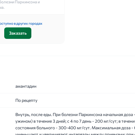
болезни Паркинсона и
ма.
оступно в других городах
Заказать
амантадин
По рецепту
Внутрь, после еды. При болезни Паркинсона начальная доза 
ужином) в течение 3 дней; с 4 по 7 день - 200 мг/сут; в течени
состояния больного - 300-400 мг/сут. Максимальная доза -
уменьшают и увеличивают интервалы между приемами: при 