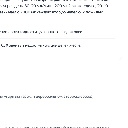
я через день, 30-20 мл/мин - 200 мг 2 раза/неделю, 20-10
 раз/неделю и 100 мг каждую вторую неделю. У пожилых
ении срока годности, указанного на упаковке.
°С. Хранить в недоступном для детей месте.
и угарным газом и церебральном атеросклерозе),
, глаукома, аденома предстательной железы, тиреотоксикоз,