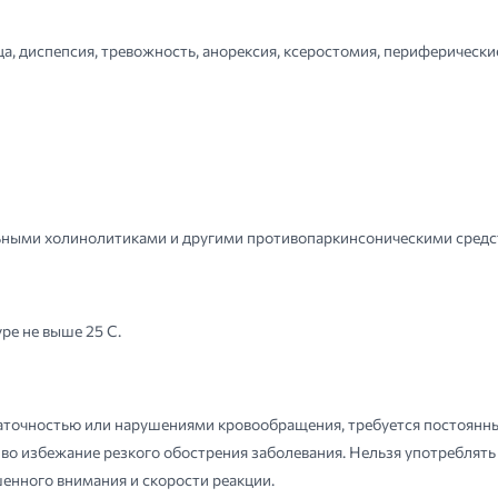
а, диспепсия, тревожность, анорексия, ксеростомия, периферические
ьными холинолитиками и другими противопаркинсоническими средс
ре не выше 25 С.
аточностью или нарушениями кровообращения, требуется постоянн
во избежание резкого обострения заболевания. Нельзя употреблять
енного внимания и скорости реакции.