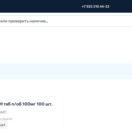
+7 925 210 44-33
таб п/об 100мг 100 шт.
 ЗМП
 отзывов
 шт