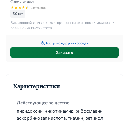
Фармстандарт
★
★
★
★
★
14 отзывов
50 шт
Витаминный комплекс для профилактики гиповитаминоза и
повышения иммунитета.
Доступно в других городах
Заказать
Характеристики
Действующее вещество
пиридоксин, никотинамид, рибофлавин,
аскорбиновая кислота, тиамин, ретинол