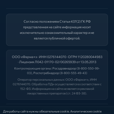
Согласно положениям Статьи 437(2) ГК РФ
представленная на сайте информация носит
исключительно ознакомительный характер и не
является публичной офертой.
ООО «Фарма+» · ИНН 0276144070 · ОГРН 1120280044983
· Лицензия Л042-01170-02/00265939 от 13.05.2013
Контролирующие органы:
Росздравнадзор
(8-800-550-99-
03),
Роспотребнадзор
(8-800-555-49-43)
Оператор персональных данных: ООО «Фарма+», ИНН
0276144070. Обработка ПДн осуществляется в соответствии с
152-ФЗ. Информация на сайте не является рекламой
лекарственных препаратов (ст. 24 ФЗ-38).
2026 © "ФАРМА+"
Для работы сайта нужны обязательные cookie. Аналитические cookie