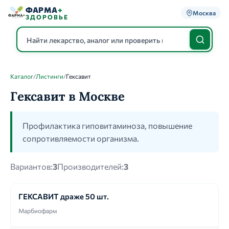
ФАРМА
+
Москва
ЗДОРОВЬЕ
Каталог
/
Листинги
/
Гексавит
Каталог
Гексавит в Москве
Профилактика гиповитаминоза, повышение
сопротивляемости организма.
Вариантов:
3
Производителей:
3
ГЕКСАВИТ драже 50 шт.
Марбиофарм