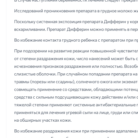
Исследований проникновения препарата в грудное молоко жи
Поскольку системная экспозиция препарата Дифферин у корм
вскармливании. Препарат Дифферин можно применять в пери
Во избежание контакта грудного ребенка с препаратом при п
При подозрении на развитие реакции повышенной чувствител
от степени раздражения кожи, число нанесений может быть
исчезновения признаков раздражения или полностью. Возобно
слизистые оболочки. При случайном попадании препарата на 
травмы (порезы или ссадины), солнечного ожога или экзем
совмещать применение со средствами, обладающими потенц
средства с сильным подсущивающим кожу действием и/или ср
тяжелой степени применяют системные антибактериальные пр
применяться для лечения угревой сыпи на лице, груди или с
на обширных участках кожи.
Во избежание раздражения кожи при применении адапалена н