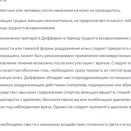
вотных или человека после нанесения на кожу не проводилось.
ящих грудью женщин незначительна, не предполагается какого-либо
од грудного вскармливания.
рименении препарата Дифферин в период грудного вскармливания сл
ьности или тяжелой формы раздражения кожи следует прекратить п
 сокращено, может быть рекомендовано применение некомедогенных
вление лечения возможно после консультации с врачом. Следует избе
слизистые оболочки глаз, необходимо сразу промыть их теплой вод
атозную кожу. Дифферин обладает местнораздражающим потенциало
иально раздражающим действием (например, медицинские или абра
едства с высоким содержанием спиртов, вяжущих веществ, специй и
епараты + адапален, бензоила пероксид или комбинацию адапален +
пине под наблюдением врача. Однако не следует применять адапален
еобходимо свести к минимуму воздействие солнечного света и иск