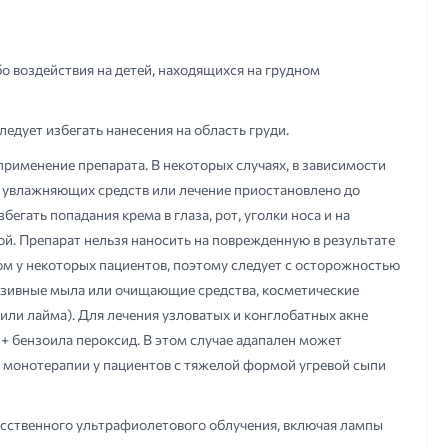
 воздействия на детей, находящихся на грудном
едует избегать нанесения на область груди.
рименение препарата. В некоторых случаях, в зависимости
 увлажняющих средств или лечение приостановлено до
гать попадания крема в глаза, рот, уголки носа и на
ой. Препарат нельзя наносить на поврежденную в результате
м у некоторых пациентов, поэтому следует с осторожностью
зивные мыла или очищающие средства, косметические
ли лайма). Для лечения узловатых и конглобатных акне
 бензоила пероксид. В этом случае адапален может
 в монотерапии у пациентов с тяжелой формой угревой сыпи
усственного ультрафиолетового облучения, включая лампы