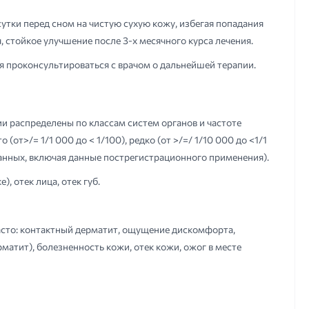
утки перед сном на чистую сухую кожу, избегая попадания
, стойкое улучшение после 3-х месячного курса лечения.
я проконсультироваться с врачом о дальнейшей терапии.
 распределены по классам систем органов и частоте
(от>/= 1/1 000 до < 1/100), редко (от >/=/ 1/10 000 до <1/1
данных, включая данные пострегистрационного применения).
, отек лица, отек губ.
асто: контактный дерматит, ощущение дискомфорта,
матит), болезненность кожи, отек кожи, ожог в месте