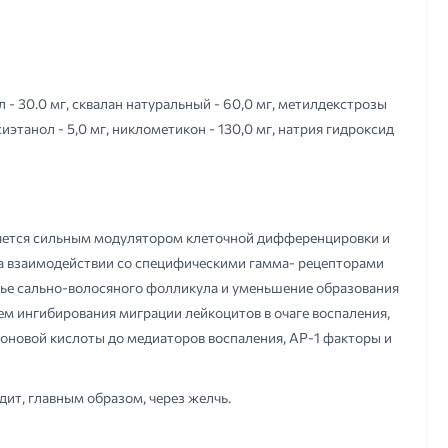
 - 30.0 мг, сквалан натуральный - 60,0 мг, метилдекстрозы
сиэтанол - 5,0 мг, никлометикон - 130,0 мг, натрия гидроксид
вляется сильным модулятором клеточной дифференцировки и
на взаимодействии со специфическими гамма- рецепторами
тье сально-волосяного фолликула и уменьшение образования
тем ингибирования миграции лейкоцитов в очаге воспаления,
оновой кислоты до медиаторов воспаления, АР-1 факторы и
ит, главным образом, через желчь.