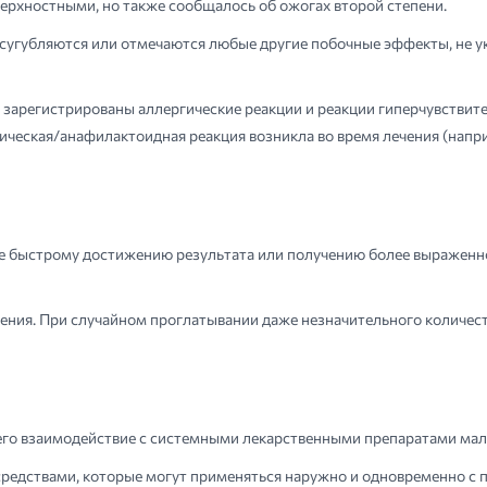
верхностными, но также сообщалось об ожогах второй степени.
сугубляются или отмечаются любые другие побочные эффекты, не у
зарегистрированы аллергические реакции и реакции гиперчувствите
ическая/анафилактоидная реакция возникла во время лечения (наприм
ее быстрому достижению результата или получению более выраженно
ния. При случайном проглатывании даже незначительного количест
 его взаимодействие с системными лекарственными препаратами мал
средствами, которые могут применяться наружно и одновременно 