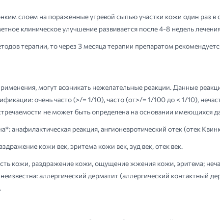
нким слоем на пораженные угревой сыпью участки кожи один раз в с
аметное клиническое улучшение развивается после 4-8 недель лечения
тодов терапии, то через 3 месяца терапии препаратом рекомендуетс
именения, могут возникать нежелательные реакции. Данные реакции
ции: очень часто (>/= 1/10), часто (от>/= 1/100 до < 1/10), нечасто 
та встречаемости не может быть определена на основании имеющихся 
: анафилактическая реакция, ангионевротический отек (отек Квинке)
здражение кожи век, эритема кожи век, зуд век, отек век.
ость кожи, раздражение кожи, ощущение жжения кожи, эритема; неч
 неизвестна: аллергический дерматит (аллергический контактный дер
.