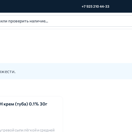
+7 925 210 44-33
яжести.
крем (туба) 0.1% 30г
угревой сыпи лёгкой и средней