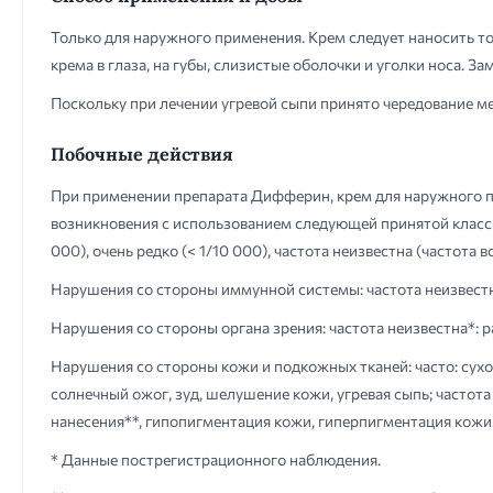
Только для наружного применения. Крем следует наносить то
крема в глаза, на губы, слизистые оболочки и уголки носа. З
Поскольку при лечении угревой сыпи принято чередование ме
Побочные действия
При применении препарата Дифферин, крем для наружного пр
возникновения с использованием следующей принятой классифика
000), очень редко (< 1/10 000), частота неизвестна (часто
Нарушения со стороны иммунной системы: частота неизвестна*
Нарушения со стороны органа зрения: частота неизвестна*: ра
Нарушения со стороны кожи и подкожных тканей: часто: сух
солнечный ожог, зуд, шелушение кожи, угревая сыпь; частота
нанесения**, гипопигментация кожи, гиперпигментация кожи
* Данные пострегистрационного наблюдения.