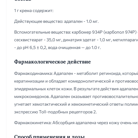
1 г крема содержит:
Действующее вещество: адапален - 1.0 мг.
Вспомогательные вещества: карбомер 934Р (карбопол 974Р) - 
сесквистеарат - 35,0 мг, динатрия эдетат - 1,0 мг, метилпара
- до pH 6,5 ± 0,2, вода очищенная — до 1.0 г.
Фармакологическое действие
Фармакодинамика: Адапален - метаболит ретиноида, который
кератинизации и обладает комедонолитической и противово
эпидермальных клеток кожи. В результате действия адапале
микрокомедонов. Адапален оказывает противовоспалительное д
угнетает хемотактический и хемокинетический ответы поли
экспрессию Toll-подобных рецепторов 2.
Фармакокинетика: Абсорбция адапалена через кожу очень низ
Способ применения и дозы