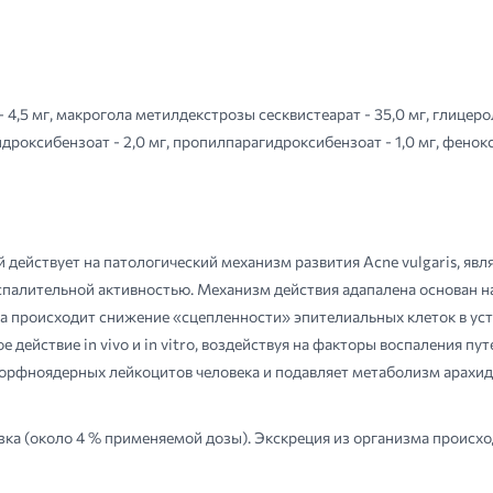
4,5 мг, макрогола метилдекстрозы сесквистеарат - 35,0 мг, глицерол
гидроксибензоат - 2,0 мг, пропилпарагидроксибензоат - 1,0 мг, фенок
 действует на патологический механизм развития Acne vulgaris, я
спалительной активностью. Механизм действия адапалена основан 
на происходит снижение «сцепленности» эпителиальных клеток в ус
ействие in vivo и in vitro, воздействуя на факторы воспаления пу
морфноядерных лейкоцитов человека и подавляет метаболизм арахид
ка (около 4 % применяемой дозы). Экскреция из организма происход