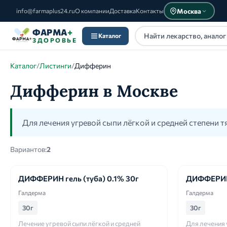
Москва
info@farmaplus24.ru
О компании
Доставка
Контакты
ФАРМА
+
Каталог
ЗДОРОВЬЕ
Каталог
/
Листинги
/
Дифферин
Дифферин в Москве
Каталог
Для лечения угревой сыпи лёгкой и средней степени т
Вариантов:
2
ДИФФЕРИН гель (туба) 0.1% 30г
ДИФФЕРИН 
Галдерма
Галдерма
30г
30г
Лечение угревой сыпи лёгкой и средней
Для лечения 