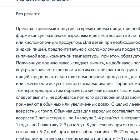
Без рецепта
Препарат принимают внутрь во время приема пищи, при нео
форме капсул назначают взрослым и детям в возрасте 3 лет 
или кисломолочным продуктом. Для детей при необходимос
жидкой пищей, предпочтительно с кисломолочным продукт
кипяченой воды комнатной температуры, при этом образуется
Полученную водную взвесь следует выпить, не добиваясь по
внутрь назначают взрослым и детям всех возрастных групп
пищей, предпочтительно с кисломолочным продуктом, для 
или смесью для искусственного вскармливания. Порошок м
температуры, при этом образуется мутная взвесь с частичка
следует выпить, не добиваясь полного растворения.В зави
применяют в обычных или увеличенных дозах. С целью лечен
возрастных групп. Обычная доза для взрослых составляет по 
возрасте 3 лет и старше - по 1 капсуле 3-4 раза/сут, в возраст
1 года - по 1 пакетику 2-3 раза/сут. Курс лечения при ост
составляет 5-7 дней, при других заболеваниях - 15-21 день, 
необходимости курсы лечения можно повторить 2-3 раза, ка