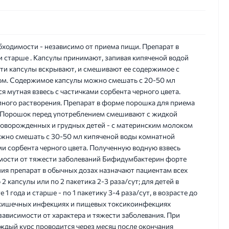
бходимости - независимо от приема пищи. Препарат в
и старше . Капсулы принимают, запивая кипяченой водой
ти капсулы вскрывают, и смешивают ее содержимое с
ом. Содержимое капсулы можно смешать с 20-50 мл
 мутная взвесь с частичками сорбента черного цвета.
лного растворения. Препарат в форме порошка для приема
 . Порошок перед употреблением смешивают с жидкой
новорожденных и грудных детей - с материнским молоком
ожно смешать с 30-50 мл кипяченой воды комнатной
ми сорбента черного цвета. Полученную водную взвесь
симости от тяжести заболеваний Бифидумбактерин форте
ия препарат в обычных дозах назначают пациентам всех
2 капсулы или по 2 пакетика 2-3 раза/сут; для детей в
е 1 года и старше - по 1 пакетику 3-4 раза/сут, в возрасте до
рых кишечных инфекциях и пищевых токсикоинфекциях
в зависимости от характера и тяжести заболевания. При
ждый курс проводится через месяц после окончания