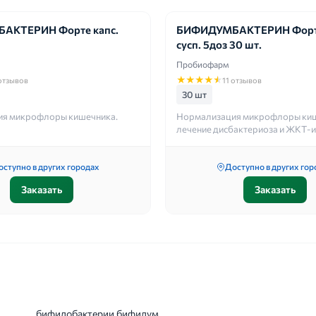
АКТЕРИН Форте капс.
БИФИДУМБАКТЕРИН Форте
сусп. 5доз 30 шт.
Пробиофарм
★
★
★
★
★
 отзывов
11 отзывов
30 шт
я микрофлоры кишечника.
Нормализация микрофлоры киш
лечение дисбактериоза и ЖКТ-
оступно в других городах
Доступно в других гор
Заказать
Заказать
бифидобактерии бифидум