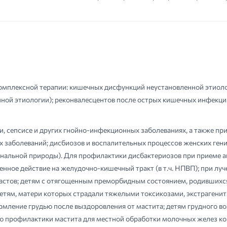
омплексной терапии: кишечных дисфункций неустановленной этиоло
нной этиологии); реконвалесцентов после острых кишечных инфекци
, сепсисе и других гнойно-инфекционных заболеваниях, а также пр
 заболеваний; дисбиозов и воспалительных процессов женских генит
нальной природы). Для профилактики дисбактериозов при приеме ан
ное действие на желудочно-кишечный тракт (в т.ч. НПВП); при луч
зрастов; детям с отягощенным преморбидным состоянием, родивших
етям, матери которых страдали тяжелыми токсикозами, экстрагени
рмление грудью после выздоровления от мастита; детям грудного во
ю профилактики мастита для местной обработки молочных желез ко