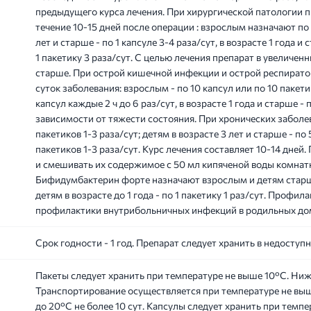
предыдущего курса лечения. При хирургической патологии п
течение 10-15 дней после операции : взрослым назначают по 2
лет и старше - по 1 капсуле 3-4 раза/сут, в возрасте 1 года и с
1 пакетику 3 раза/сут. С целью лечения препарат в увеличен
старше. При острой кишечной инфекции и острой респирато
суток заболевания: взрослым - по 10 капсул или по 10 пакетик
капсул каждые 2 ч до 6 раз/сут, в возрасте 1 года и старше - 
зависимости от тяжести состояния. При хронических заболе
пакетиков 1-3 раза/сут; детям в возрасте 3 лет и старше - по 5
пакетиков 1-3 раза/сут. Курс лечения составляет 10-14 дней
и смешивать их содержимое с 50 мл кипяченой воды комна
Бифидумбактерин форте назначают взрослым и детям старше 3
детям в возрасте до 1 года - по 1 пакетику 1 раз/сут. Профил
профилактики внутрибольничных инфекций в родильных дом
Срок годности - 1 год. Препарат следует хранить в недоступ
Пакеты следует хранить при температуре не выше 10°С. Ниж
Транспортирование осуществляется при температуре не выш
до 20°С не более 10 сут. Капсулы следует хранить при темпер