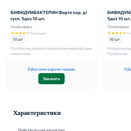
БИФИДУМБАКТЕРИН Форте пор. д/
БИФИДУМБ
сусп. 5доз 10 шт.
5доз 10 шт.
Пробиофарм
Пробиофарм
★
★
★
★
★
★
★
★
★
★
13 отзывов
11
10 шт
10 шт
Пробиотик для восстановления микрофлоры
Нормализаци
кишечника.
Пробиотик.
Доступно в других городах
Д
Заказать
Характеристики
Действующее вещество