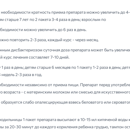
ри необходимости кратность приема препарата можно увеличить до 4-6 
етям старше 7 лет по 2 пакета 3-4 раза в день; взрослым по
обходимости можно увеличить до 6 раз в день.
жно повторить 2-3 раза, каждый курс - через месяц.
нным дисбактериозом суточная доза препарата может быть увеличе
курс лечения составляет 7-10 дней.
раз в день; детям старше 6 месяцев по 1 пакету 1-2 раза в день; детям
недель 2-3 раза в год.
обходимости независимо от приема пищи. Препарат перед употребл
 возраста - с материнским молоком или смесью для искусственног
 образуется слабо опалесцирующая взвесь беловатого или сероватог
родильницы 1 пакет препарата высыпают в 10-15 мл кипяченой воды
лы за 20-30 минут до каждого кормления ребенка грудью, тампон о