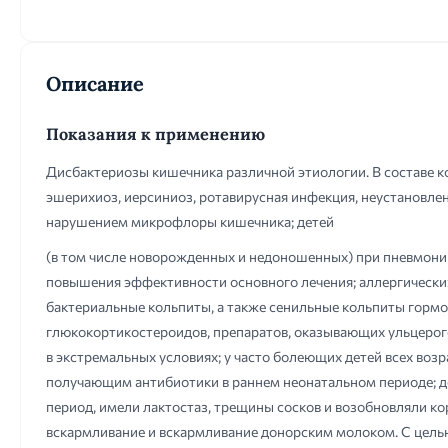
Описание
Показания к применению
Дисбактериозы кишечника различной этиологии. В составе к
эшерихиоз, иерсиниоз, ротавирусная инфекция, неустановле
нарушением микрофлоры кишечника; детей
(в том числе новорожденных и недоношенных) при пневмонии
повышения эффективности основного лечения; аллергических
бактериальные кольпиты, а также сенильные кольпиты гормо
глюкокортикостероидов, препаратов, оказывающих ульцероген
в экстремальных условиях; у часто болеющих детей всех во
получающим антибиотики в раннем неонатальном периоде; д
период, имели лактостаз, трещины сосков и возобновляли ко
вскармливание и вскармливание донорским молоком. С цель