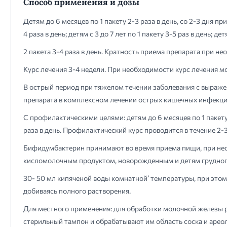
Способ применения и дозы
Детям до 6 месяцев по 1 пакету 2-3 раза в день, со 2-3 дня п
4 раза в день; детям с 3 до 7 лет по 1 пакету 3-5 раз в день; д
2 пакета 3-4 раза в день. Кратность приема препарата при не
Курс лечения 3-4 недели. При необходимости курс лечения мо
В острый период при тяжелом течении заболевания с выраже
препарата в комплексном лечении острых кишечных инфекций 
С профилактическими целями: детям до 6 месяцев по 1 пакету 1 
раза в день. Профилактический курс проводится в течение 2-3 
Бифидумбактерин принимают во время приема пищи, при не
кисломолочным продуктом, новорожденным и детям грудного
30- 50 мл кипяченой воды комнатной’ температуры, при этом
добиваясь полного растворения.
Для местного применения: для обработки молочной железы 
стерильный тампон и обрабатывают им область соска и арео