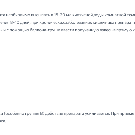
рата необходимо высыпать в 15-20 мл кипяченой,воды комнатной тем
лечения 8-10 дней; при хронических.заболеваниях кишечника препарат
ы и с помощью баллона-груши ввести полученную взвесь в прямую к
 (особенно группы В) действие препарата усиливается. При прием
са.