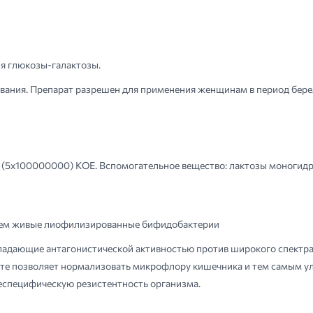
я глюкозы-галактозы.
ивания. Препарат разрешен для применения женщинам в период бере
(5x100000000) КОЕ. Вспомогательное вещество: лактозы моногидрат
 нем живые лиофилизированные бифидобактерии
 обладающие антагонистической активностью против широкого спектр
те позволяет нормализовать микрофлору кишечника и тем самым у
еспецифическую резистентность организма.