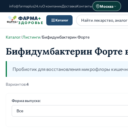
Москва
info@farmaplus24.ru
О компании
Доставка
Контакты
ФАРМА
+
Каталог
ЗДОРОВЬЕ
Каталог
/
Листинги
/
Бифидумбактерин Форте
Бифидумбактерин Форте 
Каталог
Пробиотик для восстановления микрофлоры кишечн
Вариантов:
4
Форма выпуска: