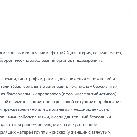
гии; острых кишечных инфекций (дизентерия, сальмонеллез,
й; хронических заболеваний органов пищеварения с
и анемии, гипотрофии, рахите для снижения осложнений и
алий (бактериальные вагинозы, в том числе у беременных,
тибактериальных препаратов (в том числе антибиотиков),
евой и химиотерапии; при стрессовой ситуации и пребывании
ся преждевременно или с признаками недоношенности,
тальными заболеваниями, имели длительный безводный
зраста при раннем переводе их на искусственное
рмящих матерей группы «риска» (у женщин с втянутым