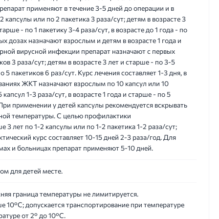
репарат применяют в течение 3-5 дней до операции и в
 капсулы или по 2 пакетика 3 раза/сут; детям в возрасте 3
тарше - по 1 пакетику 3-4 раза/сут, в возрасте до 1 года - по
ных дозах назначают взрослым и детям в возрасте 1 года и
рной вирусной инфекции препарат назначают с первых
ов 3 раза/сут; детям в возрасте 3 лет и старше - по 3-5
по 5 пакетиков 6 раз/сут. Курс лечения составляет 1-3 дня, в
ваниях ЖКТ назначают взрослым по 10 капсул или 10
 капсул 1-3 раза/сут, в возрасте 1 года и старше - по 5
. При применении у детей капсулы рекомендуется вскрывать
тной температуры. С целью профилактики
 лет по 1-2 капсулы или по 1-2 пакетика 1-2 раза/сут;
актический курс составляет 10-15 дней 2-3 раза/год. Для
ах и больницах препарат применяют 5-10 дней.
ном для детей месте.
няя граница температуры не лимитируется.
е 10°С; допускается транспортирование при температуре
атуре от 2° до 10°С.