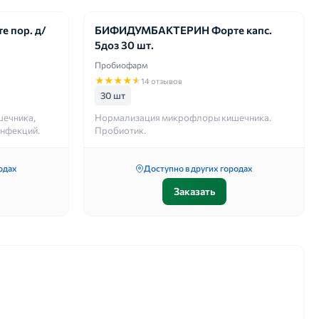
 пор. д/
БИФИДУМБАКТЕРИН Форте капс.
5доз 30 шт.
Пробиофарм
★
★
★
★
★
14 отзывов
30 шт
ечника,
Нормализация микрофлоры кишечника.
инфекций.
Пробиотик.
одах
Доступно в других городах
Заказать