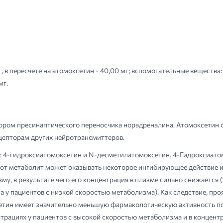
, в пересчете на атомоксетин - 40,00 мг; вспомогательные вещества
мг.
ром пресинаптического переносчика норадреналина. Атомоксетин 
цепторам других нейротрансмиттеров.
: 4-гидроксиатомоксетин и N-десметилатомоксетин. 4-Гидроксиатом
тот метаболит может оказывать некоторое ингибирующее действие и 
, в результате чего его концентрация в плазме сильно снижается 
а у пациентов с низкой скоростью метаболизма). Как следствие, п
тин имеет значительно меньшую фармакологическую активность по
нтрациях у пациентов с высокой скоростью метаболизма и в концент