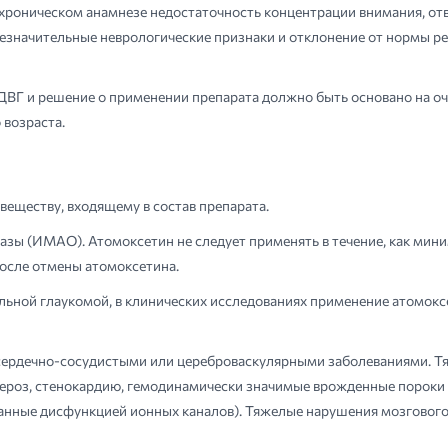
хроническом анамнезе недостаточность концентрации внимания, от
езначительные неврологические признаки и отклонение от нормы ре
ДВГ и решение о применении препарата должно быть основано на оч
 возраста.
веществу, входящему в состав препарата.
ы (ИМАО). Атомоксетин не следует применять в течение, как мини
после отмены атомоксетина.
ольной глаукомой, в клинических исследованиях применение атомокс
 сердечно-сосудистыми или цереброваскулярными заболеваниями. Т
лероз, стенокардию, гемодинамически значимые врожденные пороки
ванные дисфункцией ионных каналов). Тяжелые нарушения мозговог