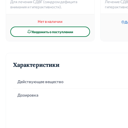
Для лечения СДВГ (синдром дефицита
Лечение СДВ
внимания и гиперактивности).
гиперактивно
Нет в наличии
Д
Уведомить о поступлении
Характеристики
Действующее вещество
Дозировка