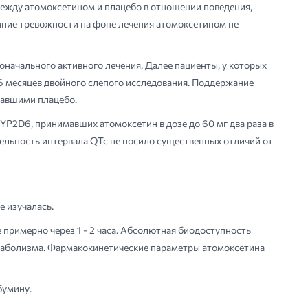
ежду атомоксетином и плацебо в отношении поведения,
яние тревожности на фоне лечения атомоксетином не
ачального активного лечения. Далее пациенты, у которых
 6 месяцев двойного слепого исследования. Поддержание
чавшими плацебо.
P2D6, принимавших атомоксетин в дозе до 60 мг два раза в
ельность интервала QTc не носило существенных отличий от
е изучалась.
примерно через 1 - 2 часа. Абсолютная биодоступность
етаболизма. Фармакокинетические параметры атомоксетина
бумину.