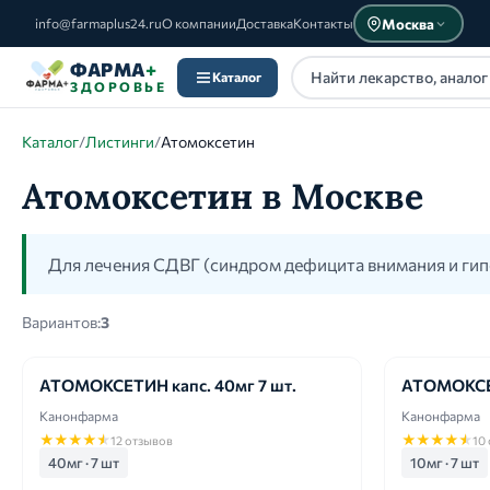
Москва
info@farmaplus24.ru
О компании
Доставка
Контакты
ФАРМА
+
Каталог
ЗДОРОВЬЕ
Каталог
/
Листинги
/
Атомоксетин
Атомоксетин в Москве
Каталог
Для лечения СДВГ (синдром дефицита внимания и гип
Вариантов:
3
АТОМОКСЕТИН капс. 40мг 7 шт.
АТОМОКСЕТ
Канонфарма
Канонфарма
★
★
★
★
★
★
★
★
★
★
12 отзывов
10
40мг · 7 шт
10мг · 7 шт