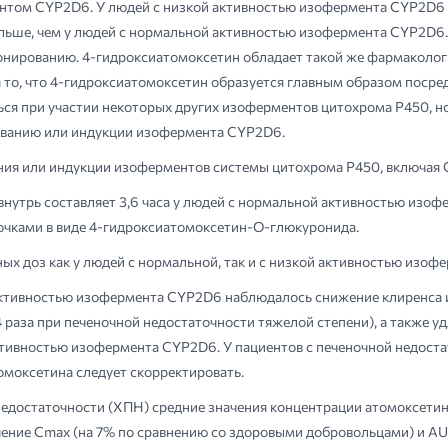
том CYP2D6. У людей с низкой активностью изофермента CYP2D6 к
больше, чем у людей с нормальной активностью изофермента CYP2D
нированию. 4-гидроксиатомоксетин обладает такой же фармакологич
а то, что 4-гидроксиатомоксетин образуется главным образом поср
я при участии некоторых других изоферментов цитохрома Р450, но
рованию или индукции изофермента CYP2D6.
ания или индукции изоферментов системы цитохрома Р450, включая
нутрь составляет 3,6 часа у людей с нормальной активностью изофе
очками в виде 4-гидроксиатомоксетин-О-глюкуронида.
ых доз как у людей с нормальной, так и с низкой активностью изоф
активностью изофермента CYP2D6 наблюдалось снижение клиренса и
4 раза при печеночной недостаточности тяжелой степени), а также 
тивностью изофермента CYP2D6. У пациентов с печеночной недостат
омоксетина следует скорректировать.
едостаточности (ХПН) средние значения концентрации атомоксетина
чение Сmах (на 7% по сравнению со здоровыми добровольцами) и AU