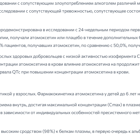
едовании с сопутствующим злоупотреблением алкоголем различий м
 исследовании с сопутствующей тревожностью, сопутствующее состо
одемонстрирована в исследовании с 24-недельным периодом первон
апии, получали атомоксетин или плацебо в течение дополнительных
3% пациентов, получавших атомоксетин, по сравнению с 50,0%, полу
слых здоровых добровольцев с низкой активностью изофермента CY
ентрации атомоксетина в крови влияние атомоксетина на продолжит
рвала QTc при повышении концентрации атомоксетина в крови.
икой у взрослых. Фармакокинетика атомоксетина у детей до 6 лет н
иема внутрь, достигая максимальной концентрации (Сmах) в плазме 
% в зависимости от индивидуальных особенностей пресистемного м
 высоким сродством (98%) к белкам плазмы, в первую очередь к аль