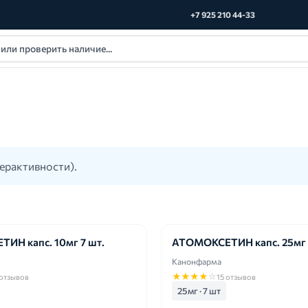
+7 925 210 44-33
ерактивности).
ИН капс. 10мг 7 шт.
АТОМОКСЕТИН капс. 25мг 
Канонфарма
★
★
★
★
☆
 отзывов
15 отзывов
25мг · 7 шт