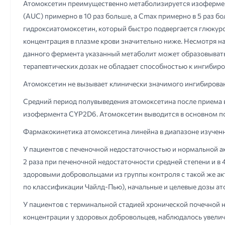
Атомоксетин преимущественно метаболизируется изофермен
(AUC) примерно в 10 раз больше, а Сmах примерно в 5 раз 
гидроксиатомоксетин, который быстро подвергается глюкуро
концентрация в плазме крови значительно ниже. Несмотря н
данного фермента указанный метаболит может образовыватьс
терапевтических дозах не обладает способностью к ингиби
Атомоксетин не вызывает клинически значимого ингибиров
Средний период полувыведения атомоксетина после приема в
изофермента CYP2D6. Атомоксетин выводится в основном п
Фармакокинетика атомоксетина линейна в диапазоне изученн
У пациентов с печеночной недостаточностью и нормальной 
2 раза при печеночной недостаточности средней степени и в 
здоровыми добровольцами из группы контроля с такой же ак
по классификации Чайлд-Пью), начальные и целевые дозы ат
У пациентов с терминальной стадией хронической почечной н
концентрации у здоровых добровольцев, наблюдалось увели