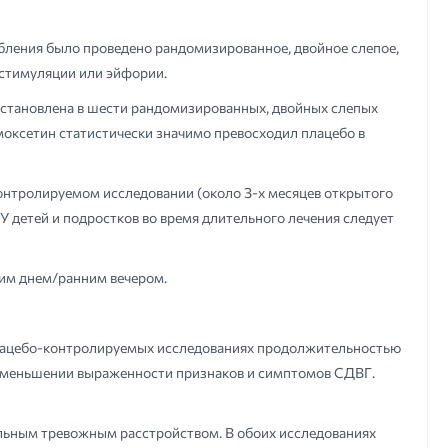
бления было проведено рандомизированное, двойное слепое,
 стимуляции или эйфории.
установлена в шести рандомизированных, двойных слепых
оксетин статистически значимо превосходил плацебо в
онтролируемом исследовании (около З-х месяцев открытого
 детей и подростков во время длительного лечения следует
ним днем/ранним вечером.
плацебо-контролируемых исследованиях продолжительностью
в уменьшении выраженности признаков и симптомов СДВГ.
альным тревожным расстройством. В обоих исследованиях