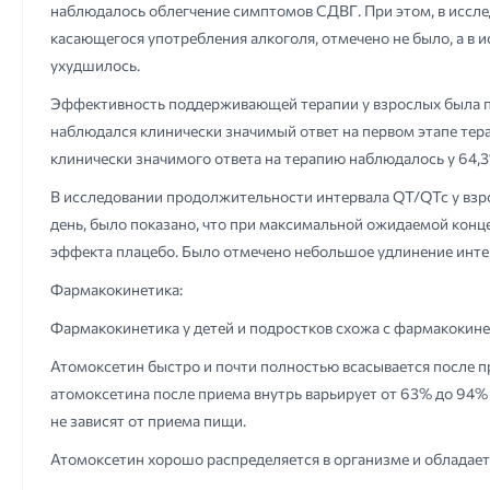
наблюдалось облегчение симптомов СДВГ. При этом, в иссл
касающегося употребления алкоголя, отмечено не было, а в
ухудшилось.
Эффективность поддерживающей терапии у взрослых была пр
наблюдался клинически значимый ответ на первом этапе тер
клинически значимого ответа на терапию наблюдалось у 64,
В исследовании продолжительности интервала QT/QTc у взро
день, было показано, что при максимальной ожидаемой конц
эффекта плацебо. Было отмечено небольшое удлинение инте
Фармакокинетика:
Фармакокинетика у детей и подростков схожа с фармакокинет
Атомоксетин быстро и почти полностью всасывается после пр
атомоксетина после приема внутрь варьирует от 63% до 94
не зависят от приема пищи.
Атомоксетин хорошо распределяется в организме и обладает