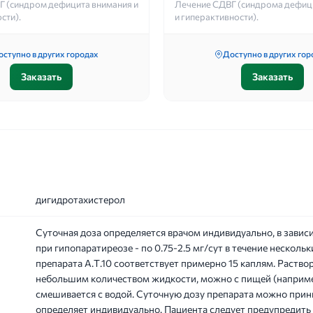
Г (синдром дефицита внимания и
Лечение СДВГ (синдрома дефиц
сти).
и гиперактивности).
оступно в других городах
Доступно в других гор
Заказать
Заказать
дигидротахистерол
Суточная доза определяется врачом индивидуально, в завис
при гипопаратиреозе - по 0.75-2.5 мг/сут в течение нескольк
препарата А.Т.10 соответствует примерно 15 каплям. Раство
небольшим количеством жидкости, можно с пищей (например,
смешивается с водой. Суточную дозу препарата можно прин
определяет индивидуально. Пациента следует предупредить о