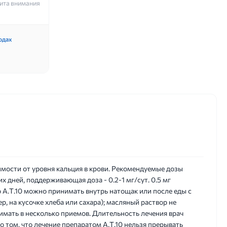
ита внимания
одах
имости от уровня кальция в крови. Рекомендуемые дозы
их дней, поддерживающая доза - 0.2-1 мг/сут. 0.5 мг
р А.Т.10 можно принимать внутрь натощак или после еды с
 на кусочке хлеба или сахара); масляный раствор не
имать в несколько приемов. Длительность лечения врач
 том, что лечение препаратом А.Т.10 нельзя прерывать