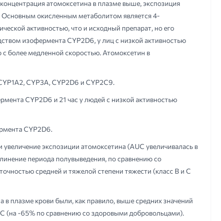
онцентрация атомоксетина в плазме выше, экспозиция
6. Основным окисленным метаболитом является 4-
еской активностью, что и исходный препарат, но его
едством изофермента CYP2D6, у лиц с низкой активностью
 с более медленной скоростью. Атомоксетин в
 CYP1A2, CYP3A, CYP2D6 и CYP2C9.
рмента CYP2D6 и 21 час у людей с низкой активностью
ермента CYP2D6.
 увеличение экспозиции атомоксетина (AUC увеличивалась в
удлинение периода полувыведения, по сравнению со
очностью средней и тяжелой степени тяжести (класс В и С
 в плазме крови были, как правило, выше средних значений
C (на -65% по сравнению со здоровыми добровольцами).