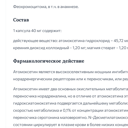
Феохромоцитома, в т.ч. в анамнезе.
Состав
1 капсула 40 мг содержит:
действующее вещество: атомоксетина гидрохлорид – 45,72 мг
кремния диоксид коллоидный - 1,20 мг; магния стеарат - 1,20 
Фармакологическое действие
Атомоксетин является высокоселективным мощным ингибито
норадренергическим рецепторам или к переносчикам, или ре
Атомоксетин имеет два основных окислительных метаболита
переносчика норадреналина, но в отличие от атомоксетина э
гидроксиатомоксетина подвергается дальнейшему метаболизму
скоростью метаболизма и 0,1% от концентрации атомоксетин
переносчика серотонина маловероятно. N-Десметилатомоксе
состоянии циркулирует в плазме крови в более низких конце