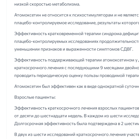
низкой скоростью метаболизма.
Атомоксетин не относится к психостимуляторам и не являет
плацебо-контролируемое исследование, результаты которого
Эффективность кратковременной терапии синдрома дефицита
плацебо-контролируемых исследованиях продолжительностью
уменьшении признаков и выраженности симптомов СДВГ.
Эффективность поддерживающей терапии атомоксетином у де
краткосрочного лечения с последующими 9 месяцами двойног
проводить периодическую оценку пользы проводимой терапи
Атомоксетин был эффективен как в виде однократной суточн
Взрослые пациенты:
Эффективность краткосрочного лечения взрослых пациенто
от десяти до шестнадцати недель. В каждом из шести иссле
Долгосрочная эффективность была подтверждена в 2 шести
В двух из шести исследований краткосрочного лечения уча