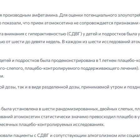
ся производным амфетамина. Для оценки потенциального злоупотре
 показали, что прием атомоксетина не сопровождается признаками
 внимания с гиперактивностью (СДВГ) у детей и подростков была 
 от шести до девяти недель. В каждом из шести исследований атом
тей и подростков была продемонстрирована в 1 летнем плацебо-к
о-слепого, плацебо-контролируемого поддерживающего лечения). У
и.
ой дозы, так и в виде разделенной дозы, принимаемой утром и позд
в была установлена в шести рандомизированных, двойных слепых, 
дований атомоксетин статистически значимо превосходил плацебо 
месячных плацебо-контролируемых исследованиях.
ствовали пациенты с СДВГ и сопутствующим алкоголизмом или соци