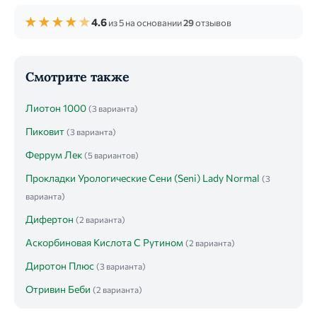
★
★
★
★
★
4.6
из 5 на основании
29
отзывов
Смотрите также
Лиотон 1000
(3 варианта)
Пиковит
(3 варианта)
Феррум Лек
(5 вариантов)
Прокладки Урологические Сени (Seni) Lady Normal
(3
варианта)
Дифертон
(2 варианта)
Аскорбиновая Кислота С Рутином
(2 варианта)
Диротон Плюс
(3 варианта)
Отривин Беби
(2 варианта)