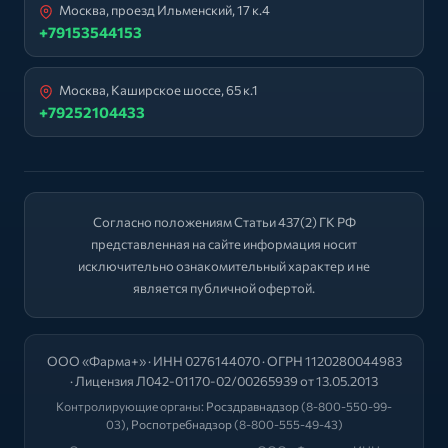
Москва, проезд Ильменский, 17 к.4
+79153544153
Москва, Каширское шоссе, 65 к.1
+79252104433
Согласно положениям Статьи 437(2) ГК РФ
представленная на сайте информация носит
исключительно ознакомительный характер и не
является публичной офертой.
ООО «Фарма+» · ИНН 0276144070 · ОГРН 1120280044983
· Лицензия Л042-01170-02/00265939 от 13.05.2013
Контролирующие органы:
Росздравнадзор
(8-800-550-99-
03),
Роспотребнадзор
(8-800-555-49-43)