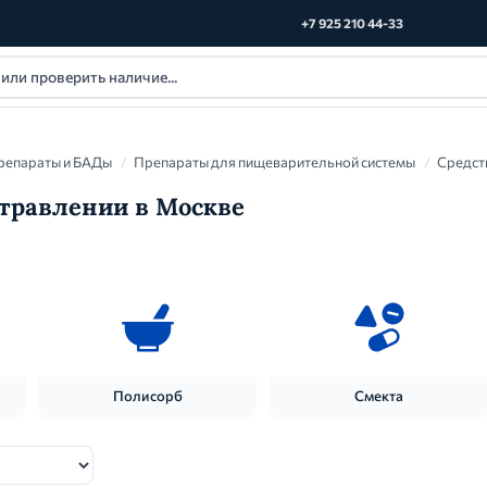
+7 925 210 44-33
репараты и БАДы
/
Препараты для пищеварительной системы
/
Средст
травлении в Москве
Полисорб
Смекта