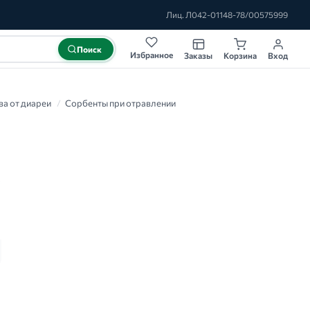
Лиц. Л042-01148-78/00575999
Поиск
Избранное
Заказы
Корзина
Вход
ва от диареи
/
Сорбенты при отравлении