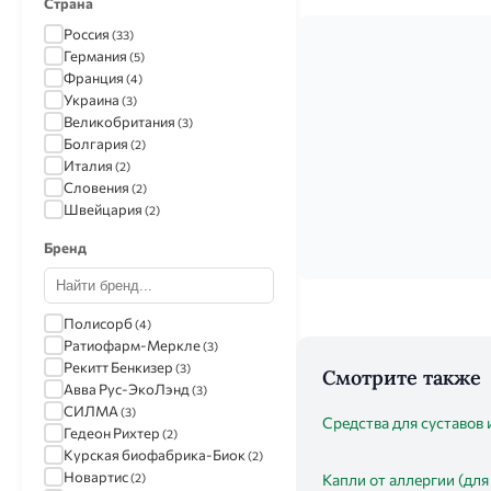
Страна
Россия
(33)
Германия
(5)
Франция
(4)
Украина
(3)
Великобритания
(3)
Болгария
(2)
Италия
(2)
Словения
(2)
Швейцария
(2)
Бренд
Полисорб
(4)
Ратиофарм-Меркле
(3)
Рекитт Бенкизер
(3)
Смотрите также
Авва Рус-ЭкоЛэнд
(3)
СИЛМА
(3)
Средства для суставов 
Гедеон Рихтер
(2)
Курская биофабрика-Биок
(2)
Новартис
(2)
Капли от аллергии (для