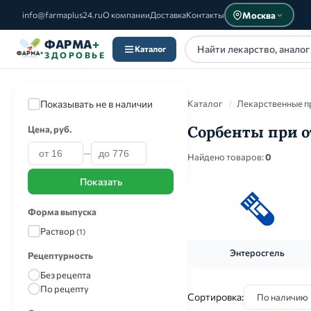
Москва
info@farmaplus24.ru
О компании
Доставка
Контакты
ФАРМА
+
Каталог
ЗДОРОВЬЕ
Показывать не в наличии
Каталог
/
Лекарственные п
Сорбенты при о
Цена, руб.
—
Каталог
Найдено товаров:
0
Показать
Форма выпуска
Раствор
(1)
Энтеросгель
Рецептурность
Без рецепта
По рецепту
Сортировка: