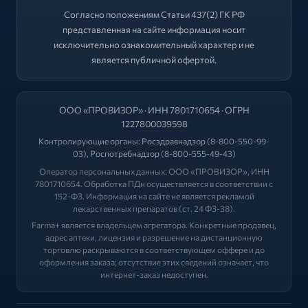
Согласно положениям Статьи 437(2) ГК РФ
представленная на сайте информация носит
исключительно ознакомительный характер и не
является публичной офертой.
ООО «ПРОВИЗОР» · ИНН 7801710654 · ОГРН
1227800039598
Контролирующие органы:
Росздравнадзор
(8-800-550-99-
03),
Роспотребнадзор
(8-800-555-49-43)
Оператор персональных данных: ООО «ПРОВИЗОР», ИНН
7801710654. Обработка ПДн осуществляется в соответствии с
152-ФЗ. Информация на сайте не является рекламой
лекарственных препаратов (ст. 24 ФЗ-38).
Farma+ является владельцем агрегатора. Конкретные продавец,
адрес аптеки, лицензия и разрешение на дистанционную
торговлю раскрываются в соответствующем оффере и до
оформления заказа; отсутствие этих сведений означает, что
интернет-заказ недоступен.