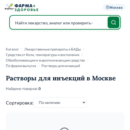
ФАРМА
+
Москва
ЗДОРОВЬЕ
Каталог
Каталог
/
Лекарственные препараты и БАДы
/
Средства от боли, температуры и воспаления
/
Обезболивающие и жаропонижающие средства
/
По форме выпуска
/
Растворы для инъекций
Растворы для инъекций в Москве
Найдено товаров:
0
Сортировка: