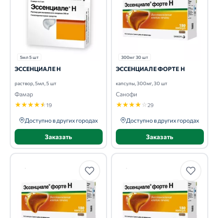
5мл 5 шт
300мг 30 шт
ЭССЕНЦИАЛЕ Н
ЭССЕНЦИАЛЕ ФОРТЕ Н
раствор, 5мл, 5 шт
капсулы, 300мг, 30 шт
Фамар
Санофи
★
★
★
★
★
★
★
★
★
☆
19
29
Доступно в других городах
Доступно в других городах
Заказать
Заказать