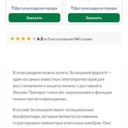
Доступно в других городах
Доступно в других городах
Заказать
Заказать
★
★
★
★
★
4.5
из 5 на основании
141
отзыва
В этом разделе можно купить Эссенциале форте Н —
один из самых известных гепатопротекторов для
восстановления и защиты печени, с доставкой в
Москве. Препарат помогает нормализовать функцию
печени при ее повреждениях.
В основе Эссенциале лежат эссенциальные
фосфолипиды, которые являются основными
структурными элементами клеточных мембран. Они