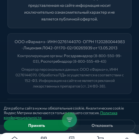
представленная на сайте информация носит
исключительно ознакомительный характер и не
является публичной офертой.
ООО «Фарма+» · ИНН 0276144070 · ОГРН 1120280044983
· Лицензия Л042-01170-02/00265939 от 13.05.2013
Контролирующие органы:
Росздравнадзор
(8-800-550-99-
03),
Роспотребнадзор
(8-800-555-49-43)
Оператор персональных данных: ООО «Фарма+», ИНН
0276144070. Обработка ПДн осуществляется в соответствии с
152-ФЗ. Информация на сайте не является рекламой
лекарственных препаратов (ст. 24 ФЗ-38).
2026 © "ФАРМА+"
Для работы сайта нужны обязательные cookie. Аналитические cookie
Яндекс Метрики включаются только с вашего согласия.
Политика
Политика
|
Оферта
|
Лицензии
конфиденциальности
Принять
Отклонить