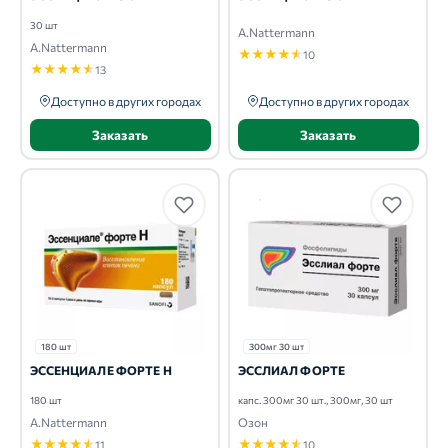
30 шт
A.Nattermann
A.Nattermann
★
★
★
★
★
10
★
★
★
★
★
13
Доступно в других городах
Доступно в других городах
Заказать
Заказать
180 шт
300мг 30 шт
ЭССЕНЦИАЛЕ ФОРТЕ Н
ЭССЛИАЛ ФОРТЕ
180 шт
капс. 300мг 30 шт., 300мг, 30 шт
A.Nattermann
Озон
★
★
★
★
★
★
★
★
★
★
11
10