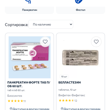
Панкреатин
Фестал
Сортировка:
10 шт
ПАНКРЕАТИН ФОРТЕ ТАБ П/
БЕЛЛАСТЕЗИН
ОБ 60 ШТ.
таблетки, 10 шт
таб п/об 60 шт.
Вифитех-Вифитекс
Биосинтез
★
★
★
★
★
★
★
★
★
★
12
11
Доступно в других городах
Доступно в других городах