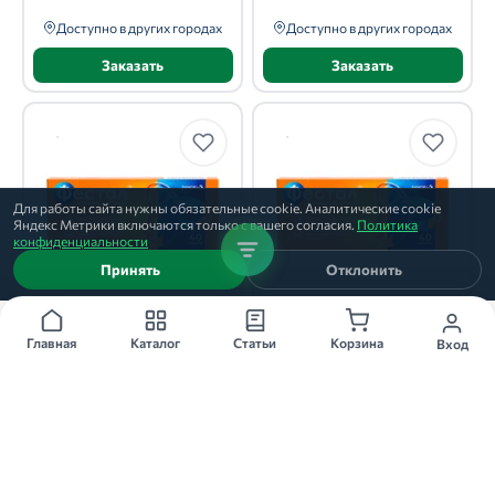
Доступно в других городах
Доступно в других городах
Заказать
Заказать
Для работы сайта нужны обязательные cookie. Аналитические cookie
Яндекс Метрики включаются только с вашего согласия.
Политика
конфиденциальности
Принять
Отклонить
100 шт
ФЕСТАЛ
ФЕСТАЛ
Главная
Каталог
Статьи
Корзина
Вход
таблетки, 100 шт
тб
Лактоза
Lactose India Limited
★
★
★
★
★
★
★
★
★
★
10
13
Доступно в других городах
Доступно в других городах
Заказать
Заказать