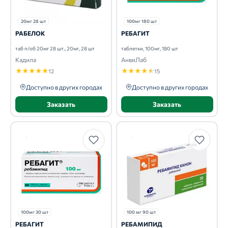
20мг 28 шт
100мг 180 шт
РАБЕЛОК
РЕБАГИТ
таб п/об 20мг 28 шт., 20мг, 28 шт
таблетки, 100мг, 180 шт
Кадила
АнвиЛаб
★
★
★
★
★
★
★
★
★
★
12
15
Доступно в других городах
Доступно в других городах
Заказать
Заказать
100мг 30 шт
100 мг 90 шт
РЕБАГИТ
РЕБАМИПИД