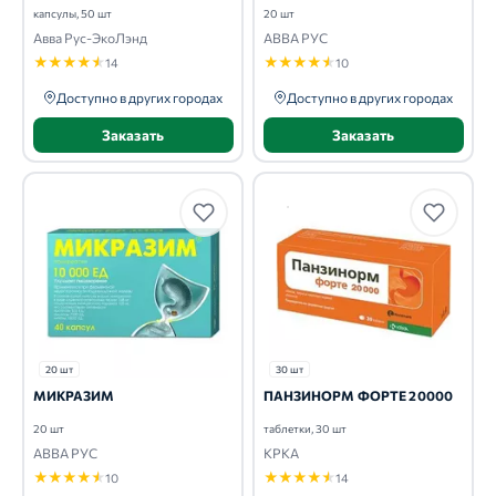
капсулы, 50 шт
20 шт
Авва Рус-ЭкоЛэнд
АВВА РУС
★
★
★
★
★
★
★
★
★
★
14
10
Доступно в других городах
Доступно в других городах
Заказать
Заказать
20 шт
30 шт
МИКРАЗИМ
ПАНЗИНОРМ ФОРТЕ 20000
20 шт
таблетки, 30 шт
АВВА РУС
КРКА
★
★
★
★
★
★
★
★
★
★
10
14