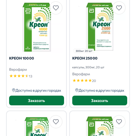
300мг 20 шт
КРЕОН 10000
КРЕОН 25000
капсулы, 300мг, 20 шт
Верофарм
Верофарм
★
★
★
★
★
13
★
★
★
★
★
20
Доступно в других городах
Доступно в других городах
Заказать
Заказать