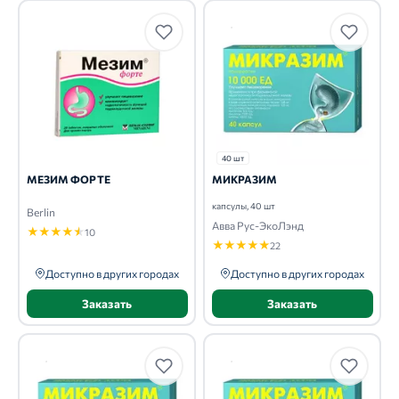
40 шт
МЕЗИМ ФОРТЕ
МИКРАЗИМ
капсулы, 40 шт
Berlin
Авва Рус-ЭкоЛэнд
★
★
★
★
★
10
★
★
★
★
★
22
Доступно в других городах
Доступно в других городах
Заказать
Заказать