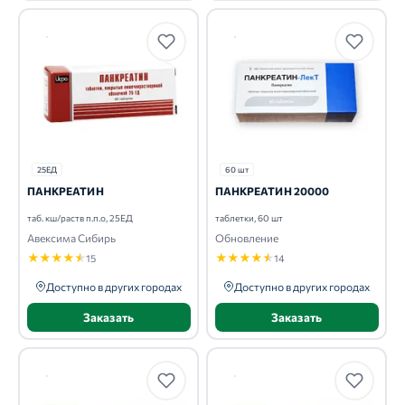
25ЕД
60 шт
ПАНКРЕАТИН
ПАНКРЕАТИН 20000
таб. кш/раств п.п.о, 25ЕД
таблетки, 60 шт
Авексима Сибирь
Обновление
★
★
★
★
★
★
★
★
★
★
15
14
Доступно в других городах
Доступно в других городах
Заказать
Заказать