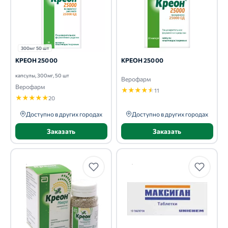
300мг 50 шт
КРЕОН 25000
КРЕОН 25000
капсулы, 300мг, 50 шт
Верофарм
Верофарм
★
★
★
★
★
11
★
★
★
★
★
20
Доступно в других городах
Доступно в других городах
Заказать
Заказать