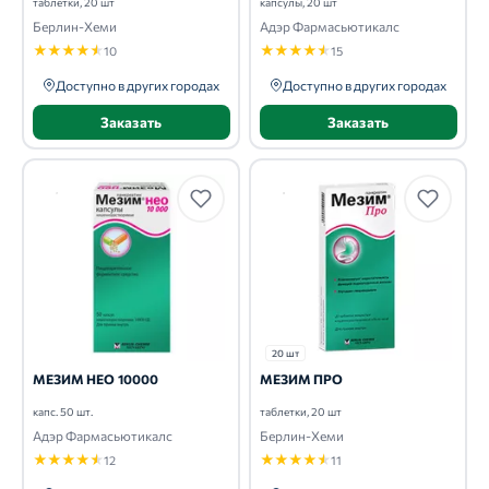
таблетки, 20 шт
капсулы, 20 шт
Берлин-Хеми
Адэр Фармасьютикалс
★
★
★
★
★
★
★
★
★
★
10
15
Доступно в других городах
Доступно в других городах
Заказать
Заказать
20 шт
МЕЗИМ НЕО 10000
МЕЗИМ ПРО
капс. 50 шт.
таблетки, 20 шт
Адэр Фармасьютикалс
Берлин-Хеми
★
★
★
★
★
★
★
★
★
★
12
11