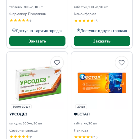
таблетки, 100мг, 30 шт
таблетки, 100 мг, 90 шт
Фармакор Продакшн
Канонфарма
★
★
★
★
★
★
★
★
★
★
11
15
Доступно в других городах
Доступно в других городах
Заказать
Заказать
500мг 30 шт
20 шт
УРСОДЕЗ
ФЕСТАЛ
капсулы, 500мг, 30 шт
таблетки, 20 шт
Северная звезда
Лактоза
★
★
★
★
★
★
★
★
★
★
11
15